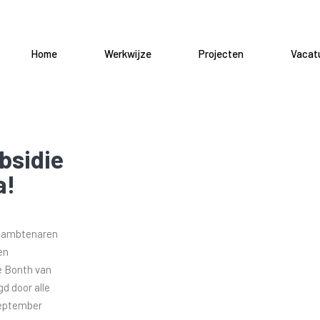
Home
Werkwijze
Projecten
Vacat
bsidie
a!
en ambtenaren
en
e Bonth van
d door alle
september