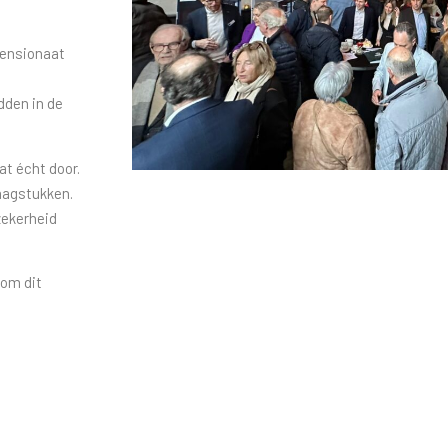
pensionaat
dden in de
at écht door.
raagstukken.
zekerheid
 om dit