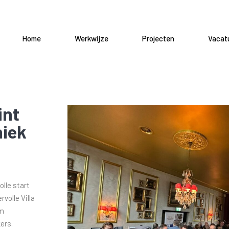
Home
Werkwijze
Projecten
Vacat
int
niek
lle start
volle Villa
om
ers.