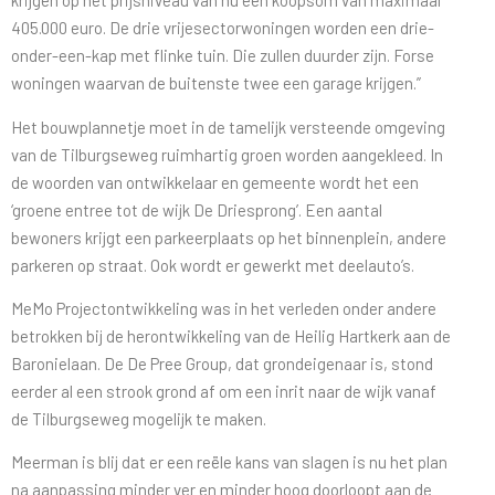
krijgen op het prijsniveau van nu een koopsom van maximaal
405.000 euro. De drie vrijesectorwoningen worden een drie-
onder-een-kap met flinke tuin. Die zullen duurder zijn. Forse
woningen waarvan de buitenste twee een garage krijgen.”
Het bouwplannetje moet in de tamelijk versteende omgeving
van de Tilburgseweg ruimhartig groen worden aangekleed. In
de woorden van ontwikkelaar en gemeente wordt het een
‘groene entree tot de wijk De Driesprong’. Een aantal
bewoners krijgt een parkeerplaats op het binnenplein, andere
parkeren op straat. Ook wordt er gewerkt met deelauto’s.
MeMo Projectontwikkeling was in het verleden onder andere
betrokken bij de herontwikkeling van de Heilig Hartkerk aan de
Baronielaan. De De Pree Group, dat grondeigenaar is, stond
eerder al een strook grond af om een inrit naar de wijk vanaf
de Tilburgseweg mogelijk te maken.
Meerman is blij dat er een reële kans van slagen is nu het plan
na aanpassing minder ver en minder hoog doorloopt aan de