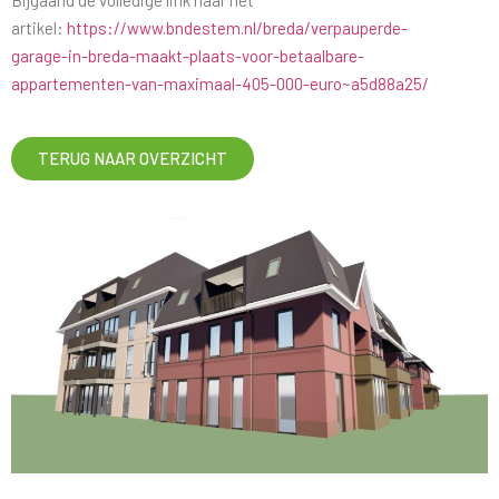
Bijgaand de volledige link naar het
artikel:
https://www.bndestem.nl/breda/verpauperde-
garage-in-breda-maakt-plaats-voor-betaalbare-
appartementen-van-maximaal-405-000-euro~a5d88a25/
TERUG NAAR OVERZICHT