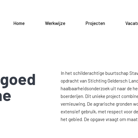
Home
Werkwijze
Projecten
Vacat
fgoed
In het schilderachtige buurtschap Stav
opdracht van Stichting Geldersch Lan
he
haalbaarheidsonderzoek uit naar de h
boerderijen. Dit unieke project combi
vernieuwing. De agrarische gronden w
extensief gebruik, met respect voor de
het gebied. De opgave vraagt om maatwe