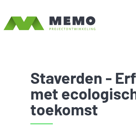
Staverden - Er
met ecologisc
toekomst